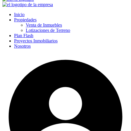
Inicio
Propiedades
Venta de Inmuebles
Lotizaciones de Terreno
Plan Flash
Proyectos Inmobiliarios
Nosotros